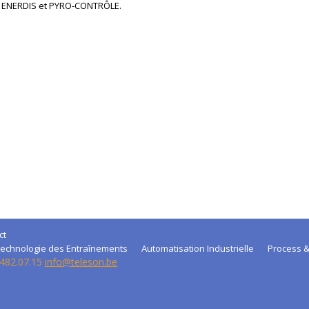
s ENERDIS et PYRO-CONTRÔLE.
ct
echnologie des Entraînements
Automatisation Industrielle
Process &
 482.07.15
info@teleson.be