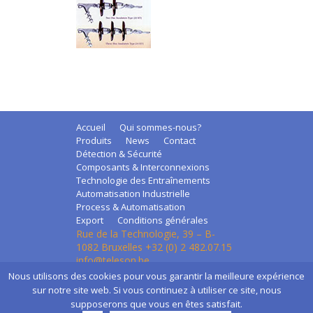
Accueil
Qui sommes-nous?
Produits
News
Contact
Détection & Sécurité
Composants & Interconnexions
Technologie des Entraînements
Automatisation Industrielle
Process & Automatisation
Export
Conditions générales
Rue de la Technologie, 39 – B-
1082 Bruxelles +32 (0) 2 482.07.15
info@teleson.be
Nous utilisons des cookies pour vous garantir la meilleure expérience
Création de sites Internet | ProduWeb
sur notre site web. Si vous continuez à utiliser ce site, nous
supposerons que vous en êtes satisfait.