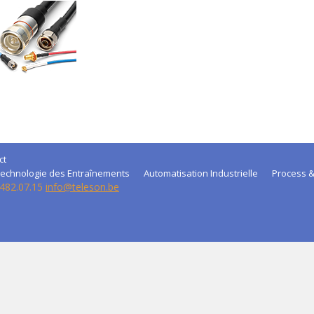
ct
echnologie des Entraînements
Automatisation Industrielle
Process &
 482.07.15
info@teleson.be