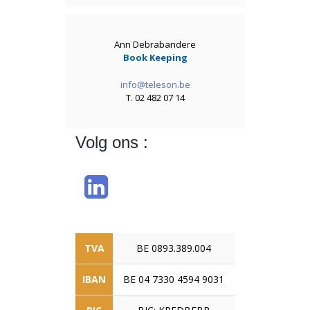
Ann Debrabandere
Book Keeping
info@teleson.be
T. 02 482 07 14
Volg ons :
TVA
BE 0893.389.004
IBAN
BE 04 7330 4594 9031