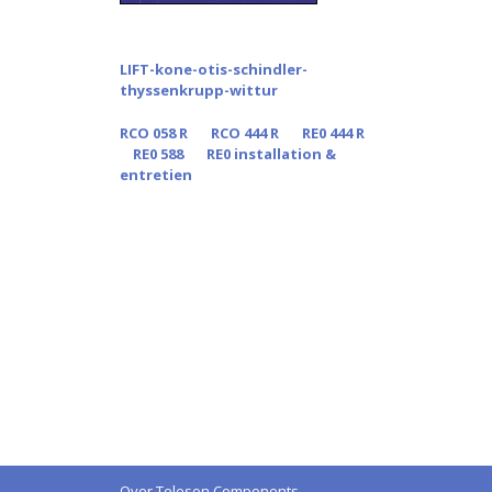
LIFT-kone-otis-schindler-
thyssenkrupp-wittur
RCO 058 R
RCO 444 R
RE0 444 R
RE0 588
RE0 installation &
entretien
Over Teleson Components