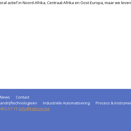
ooral actief in Noord-Afrika, Centraal-Afrika en Oost-Europa, maar we lev
News
Contact
andrijftechnologieën
Industriële Automatisering
Process & Instrume
 482.07.15
info@teleson.be