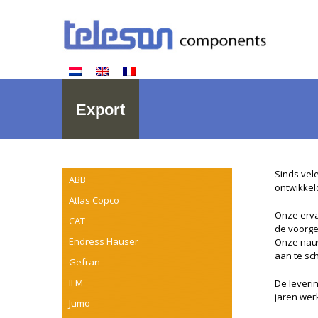
Export
Sinds vel
ABB
ontwikkel
Atlas Copco
Onze erva
CAT
de voorge
Endress Hauser
Onze nauw
aan te sc
Gefran
IFM
De leveri
jaren wer
Jumo