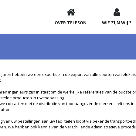
OVER TELESON
WIE ZIJN WIJ ?
e jaren hebben we een expertise in de export van alle soorten van elektr
d.
ren ingenieurs zijn in staat om de werkelijke referenties van de oudste o
stelde producten in uw toepassing.
e contacten met de distributie van toonaangevende merken stelt ons in 
haffen.
ng van uw bestellingen aan uw faciliteiten loopt via bekende transportbedr
ken. We hebben ook kennis van de verschillende administratieve procedur