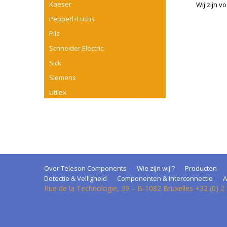
Kaeser
Wij zijn v
Pepperl+Fuchs
Pilz
Schneider Electric
Sick
Siemens
Utilex
Over Teleson Components
Wie zijn wij ?
Producten
Detectie & Veiligheid
Componenten & Interconnectie
A
Rue de la Technologie, 39 – B-1082 Bruxelles +32 (0) 2