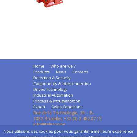
Home
Who are we ?
Products
News
Contacts
Detection & Security
Components & Interconnection
Drives Technology
Industrial Automation
Process & Intrumentation
Export
Sales Conditions
Rue de la Technologie, 39 – B-
1082 Bruxelles +32 (0) 2 482.07.15
info@teleson.be
Nous utilisons des cookies pour vous garantir la meilleure expérience
Création de sites Internet | ProduWeb